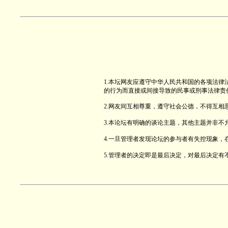
1.本坛网友应遵守中华人民共和国的各项法
的行为而直接或间接导致的民事或刑事法律责
2.网友间互相尊重，遵守社会公德，不得互
3.本论坛有明确的谈论主题，其他主题并非
4.一旦管理者发现论坛的参与者有失控现象，
5.管理者的决定即是最后决定，对最后决定