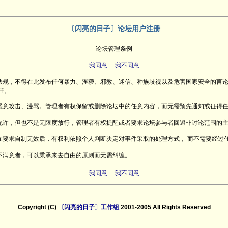
〔闪亮的日子〕论坛用户注册
论坛管理条例
我同意
我不同意
律法规，不得在此发布任何暴力、淫秽、邪教、迷信、种族歧视以及危害国家安全的言
任。
相恶意攻击、漫骂。管理者有权保留或删除论坛中的任意内容，而无需预先通知或征得
不允许，但也不是无限度放行，管理者有权提醒或者要求论坛参与者回避非讨论范围的
在要求自制无效后，有权利依照个人判断决定对事件采取的处理方式， 而不需要经过任
有不满意者，可以秉承来去自由的原则而无需纠缠。
我同意
我不同意
Copyright (C)
〔闪亮的日子〕工作组
2001-2005 All Rights Reserved