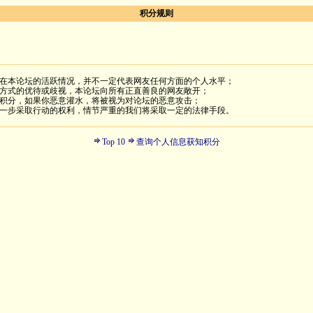
积分规则
在本论坛的活跃情况，并不一定代表网友任何方面的个人水平；
方式的优待或歧视，本论坛向所有正直善良的网友敞开；
积分，如果你恶意灌水，将被视为对论坛的恶意攻击；
一步采取行动的权利，情节严重的我们将采取一定的法律手段。
Top 10
查询个人信息获知积分