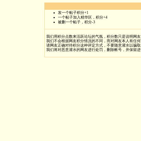
发一个帖子积分+1
一个帖子加入精华区，积分+4
被删一个帖子，积分-3
我们用积分点数来活跃论坛的气氛，积分数只是说明网友
我们不会根据网友积分情况的不同，而对网友本人有任何
请网友正确对待积分这种评定方式，不要随意灌水以骗取
我们将对恶意灌水的网友进行处罚，删除帐号，并保留进