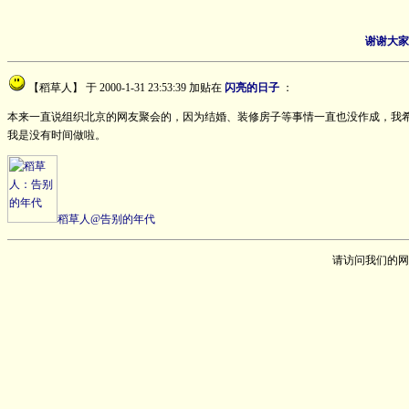
谢谢大家
【稻草人】
于 2000-1-31 23:53:39 加贴在
闪亮的日子
：
本来一直说组织北京的网友聚会的，因为结婚、装修房子等事情一直也没作成，我希
我是没有时间做啦。
稻草人@告别的年代
请访问我们的网