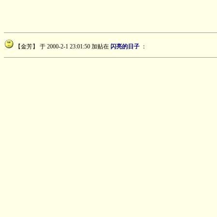
【金芳】
于 2000-2-1 23:01:50 加贴在
闪亮的日子
：