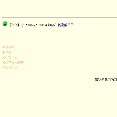
【飞鸟】
于 2000-2-2 0:01:04 加贴在
闪亮的日子
：
就这样吧
不牵挂
风吹散了发
只留下渐渐模糊
我说过的话
请访问我们的网