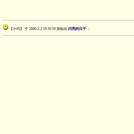
【小符】
于 2000-2-2 19:39:59 加贴在
闪亮的日子
：