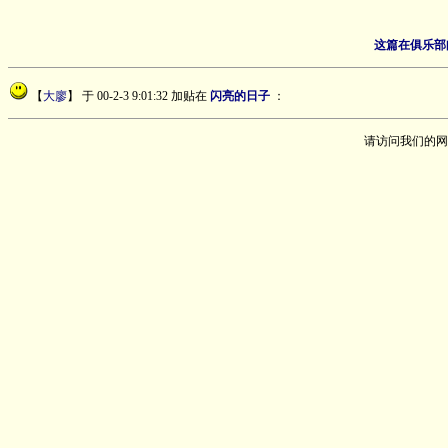
这篇在俱乐部
【
大廖
】
于 00-2-3 9:01:32 加贴在
闪亮的日子
：
请访问我们的网