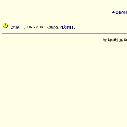
今天是我
【
大廖
】
于 00-2-3 9:04:15 加贴在
闪亮的日子
：
请访问我们的网