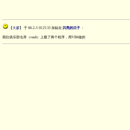
【
大廖
】
于 00-2-3 10:25:33 加贴在
闪亮的日子
：
我往俱乐部仓库（vault）上载了两个程序，用VB6做的