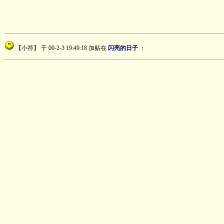
【小符】
于 00-2-3 19:49:18 加贴在
闪亮的日子
：