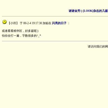
谢谢金芳:) [LOOK]杂志
【小符】
于 00-2-4 19:17:30 加贴在
闪亮的日子
：
或者看看精华区，好多篇呢:)
怕你全打一遍，字数很多的^_*
请访问我们的网