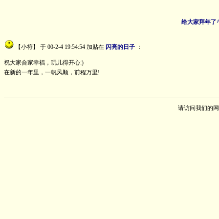
给大家拜年了^
【小符】
于 00-2-4 19:54:54 加贴在
闪亮的日子
：
祝大家合家幸福，玩儿得开心:)
在新的一年里，一帆风顺，前程万里!
请访问我们的网