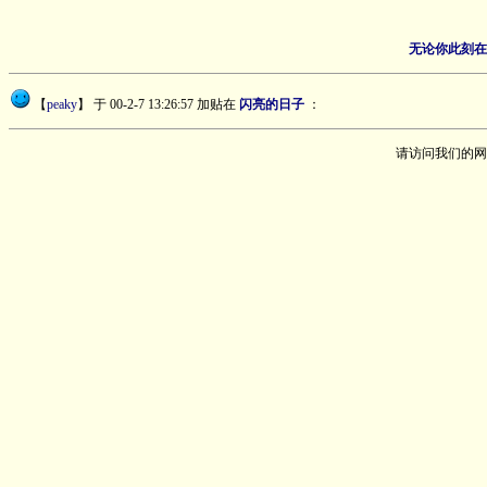
无论你此刻在
【
peaky
】
于 00-2-7 13:26:57 加贴在
闪亮的日子
：
请访问我们的网