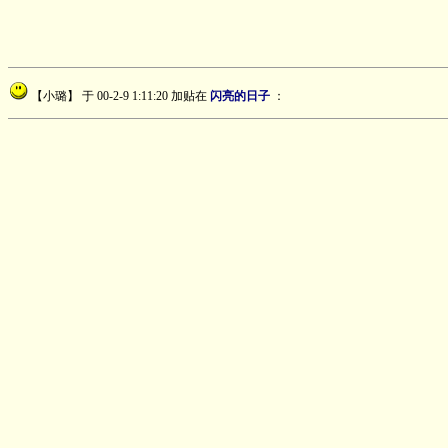
【小璐】
于 00-2-9 1:11:20 加贴在
闪亮的日子
：