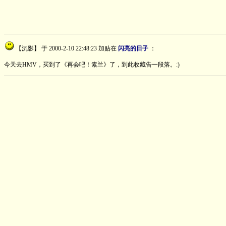
【沉影】
于 2000-2-10 22:48:23 加贴在
闪亮的日子
：
今天去HMV，买到了《再会吧！素兰》了，到此收藏告一段落。:)