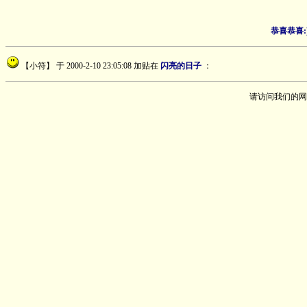
恭喜恭喜:
【小符】
于 2000-2-10 23:05:08 加贴在
闪亮的日子
：
请访问我们的网