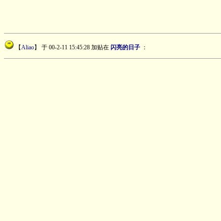
【
Aliao
】
于 00-2-11 15:45:28 加贴在
闪亮的日子
：