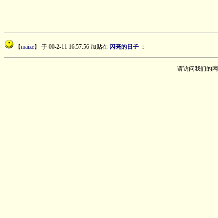
【
maize
】
于 00-2-11 16:57:56 加贴在
闪亮的日子
：
请访问我们的网