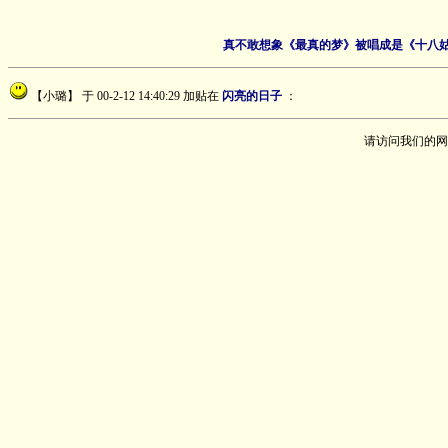
真不敢想象《最真的梦》被唱成是《十八姑
【小璐】
于 00-2-12 14:40:29 加贴在
闪亮的日子
：
请访问我们的网