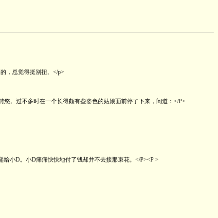
，总觉得挺别扭。</p>
悠。过不多时在一个长得颇有些姿色的姑娘面前停了下来，问道：</P>
小D。小D痛痛快快地付了钱却并不去接那束花。</P><P >