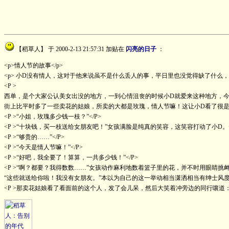
【稻草人】
于 2000-2-13 21:57:31 加贴在
闪亮的日子
：
<p>情人节的故事</p>
<p> 小D没有情人，这对于他来说虽不是什么丢人的事，平日里也没觉得缺了什么，
<P >
西单，是个大家公认美女出没的地方，一到心情沮丧的时候小D就爱来这种地方，今天，
街上比平时多了一些卖花的姑娘，所卖的大都是玫瑰，情人节嘛！这让小D看了很是
<P >“小姐，玫瑰多少钱一枝？”</P>
<P >“十块钱，买一枝送给女朋友吧！”女孩满脸是纯真的笑容，这笑容打动了小D。<
<P >“够贵的……”</P>
<P >“今天是情人节嘛！”</P>
<P >“好吧，我全要了！算算，一共多少钱！”</P>
<P >“啊？都要？我得数数……”女孩动作麻利地数着篮子里的花，并不时用眼睛挑
“这些就送给你啦！我没有女朋友。”本以为自己的这一举动相当潇洒相当有绅士风度
<P >那卖花姑娘看了看面前的这个人，发了会儿呆，然后大笑着冲旁边的同行嚷道：“