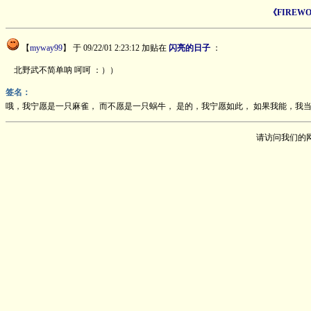
《FIRE
【
myway99
】
于 09/22/01 2:23:12 加贴在
闪亮的日子
：
北野武不简单呐 呵呵 ：））
签名：
哦，我宁愿是一只麻雀， 而不愿是一只蜗牛， 是的，我宁愿如此， 如果我能，我当然愿意，
请访问我们的