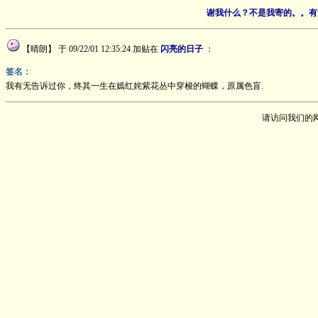
谢我什么？不是我寄的。。有没
【晴朗】
于 09/22/01 12:35:24 加贴在
闪亮的日子
：
签名：
我有无告诉过你，终其一生在嫣红姹紫花丛中穿梭的蝴蝶，原属色盲.
请访问我们的