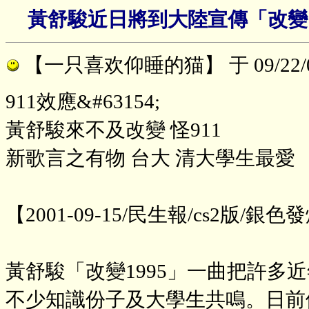
黃舒駿近日將到大陸宣傳「改變1
【一只喜欢仰睡的猫】
于 09/22
911效應&#63154;
黃舒駿來不及改變 怪911
新歌言之有物 台大 清大學生最愛
【2001-09-15/民生報/cs2版
黃舒駿「改變1995」一曲把許多
不少知識份子及大學生共鳴。日前