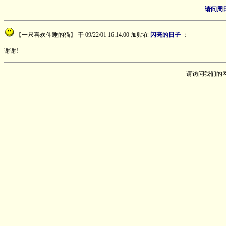
请问周
【一只喜欢仰睡的猫】
于 09/22/01 16:14:00 加贴在
闪亮的日子
：
谢谢!
请访问我们的