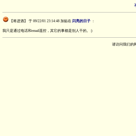
【将进酒】
于 09/22/01 23:14:48 加贴在
闪亮的日子
：
我只是通过电话和email遥控，其它的事都是别人干的。:)
请访问我们的