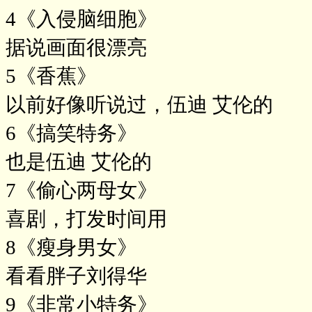
4《入侵脑细胞》
据说画面很漂亮
5《香蕉》
以前好像听说过，伍迪 艾伦的
6《搞笑特务》
也是伍迪 艾伦的
7《偷心两母女》
喜剧，打发时间用
8《瘦身男女》
看看胖子刘得华
9《非常小特务》