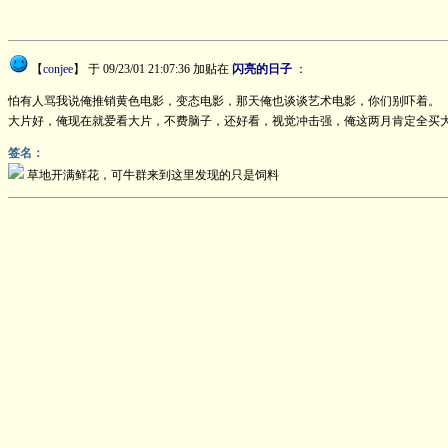
【
conjee
】
于 09/23/01 21:07:36 加贴在
闪亮的日子
：
怕有人骂我说俺推销黄色电影，变态电影，那天俺也谈谈艺术电影，你们别吓着。
大片好，俺现在就爱看大片，不费脑子，还好看，视觉冲击强，俺这两月肯定全买
签名：
草地开满鲜花，可牛群来到这里发现的只是饲料