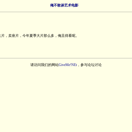
俺不敢谈艺术电影
大片，卖座片，今年夏季大片那么多，俺且得看呢。
请访问我们的网站
GiveMe!NEt
，参与论坛讨论