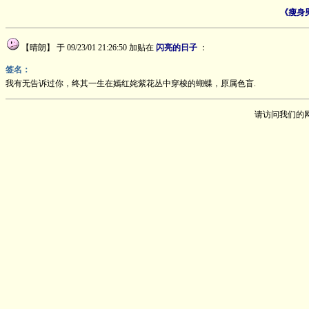
《瘦身
【晴朗】
于 09/23/01 21:26:50 加贴在
闪亮的日子
：
签名：
我有无告诉过你，终其一生在嫣红姹紫花丛中穿梭的蝴蝶，原属色盲.
请访问我们的