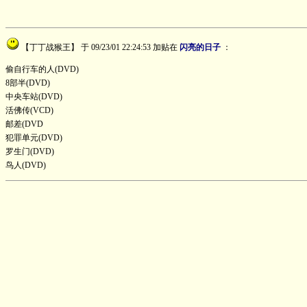
【丁丁战猴王】
于 09/23/01 22:24:53 加贴在
闪亮的日子
：
偷自行车的人(DVD)
8部半(DVD)
中央车站(DVD)
活佛传(VCD)
邮差(DVD
犯罪单元(DVD)
罗生门(DVD)
鸟人(DVD)