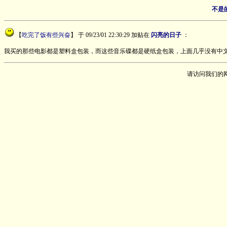
不是
【
吃完了饭有些兴奋
】
于 09/23/01 22:30:29 加贴在
闪亮的日子
：
我买的那些电影都是塑料盒包装，而这些音乐碟都是硬纸盒包装，上面几乎没有中文
请访问我们的