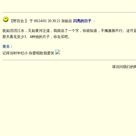
【野百合.】
于 09/24/01 20:30:21 加贴在
闪亮的日子
：
犹如滔滔江水，又如黄河泛滥，我就说了一个字，你就知道，不佩服都不行。这可
那天看见至少3、4种他的片子，你去买吧。
签名：
记得当时年纪小 你爱唱歌我爱笑
请访问我们的