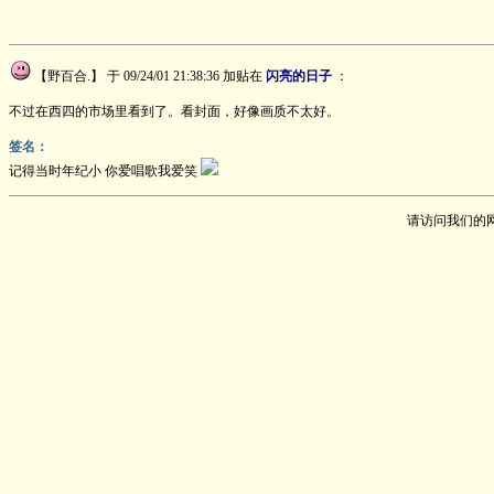
【野百合.】
于 09/24/01 21:38:36 加贴在
闪亮的日子
：
不过在西四的市场里看到了。看封面，好像画质不太好。
签名：
记得当时年纪小 你爱唱歌我爱笑
请访问我们的