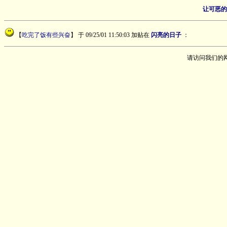
让可恶的
【
吃完了饭有些兴奋
】
于 09/25/01 11:50:03 加贴在
闪亮的日子
：
请访问我们的