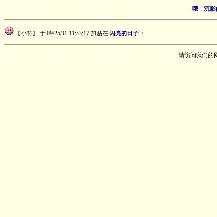
哦，沉影
【小符】
于 09/25/01 11:53:17 加贴在
闪亮的日子
：
请访问我们的