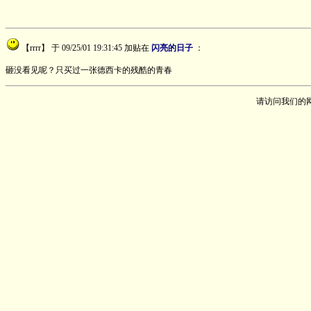
【rrrr】
于 09/25/01 19:31:45 加贴在
闪亮的日子
：
砸没看见呢？只买过一张德西卡的残酷的青春
请访问我们的