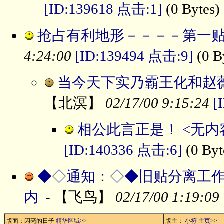
[ID:139618 点击:1]
(0 Bytes)
抢占有利地形－－－－第一贴
4:24:00
[ID:139494 点击:9]
(0 B
当今天下实乃霸王化和赵薇
【北溟】
02/17/00 9:15:24
[
相公此言正是！ <无内
[ID:140336 点击:6]
(0 Byt
◆◇通知：◇◆旧贴分离工
内
- 【飞鸟】
02/17/00 1:19:09
版面：闪亮的日子
精华区域>>
版主：
小符
主页>>