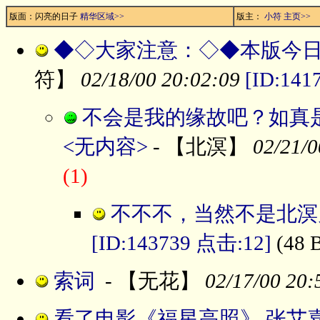
版面：闪亮的日子
精华区域>>
版主：
小符
主页>>
◆◇大家注意：◇◆本版今
符】
02/18/00 20:02:09
[ID:141
不会是我的缘故吧？如真
<无内容>
- 【北溟】
02/21/0
(1)
不不不，当然不是北溟兄
[ID:143739 点击:12]
(48 
索词
- 【无花】
02/17/00 20:
看了电影《福星高照》,张艾