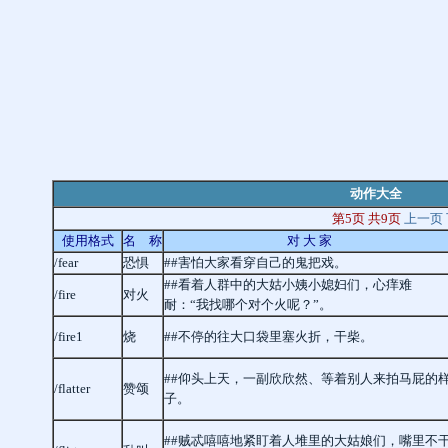
动作大全
第5页 共9页
上一页
使用格式
名 称
对 大 家
/fear
恐惧
##害怕大家看穿自己的鬼把戏。
##看着人群中的大姑小姨小媳妇们，心痒难
/fire
对火
耐：“我找哪个对个火呢？”。
/fire1
烧
##不停的往大口袋里塞火折，干柴。
##仰头上天，一副欣欣然、等着别人来拍马屁的
/flatter
赞颂
子。
##贼忒嘻嘻地紧盯着人堆里的大姑娘们，嘴里不