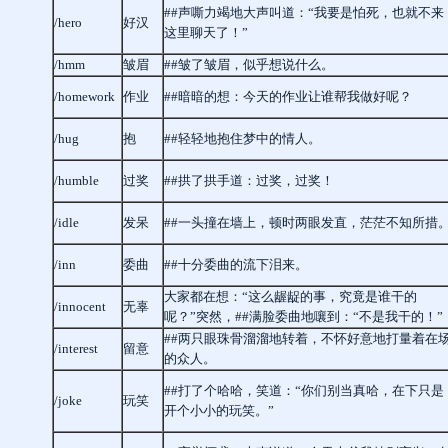
##声嘶力竭地大声叫道：“我要是怕死，也就不来
/hero
好汉
这里聊天了！”
/hmm
皱眉
##皱了皱眉，似乎想说什么。
/homework
作业
##暗暗的想：今天的作业让谁帮我做好呢？
/hug
抱
##轻轻地抱住梦中的情人。
/humble
过奖
##拱了拱手道：过奖，过奖！
/idle
发呆
##一头撞在墙上，顿时两眼发直，茫茫不知所措
/inn
委曲
##十分委曲的流下泪来。
大家都在想：“这么龌龊的事，究竟是谁干的
/innocent
无辜
呢？”突然，##满脸委曲地嚷到：“不是我干的！”
##两只眼珠骨溜溜地转着，不怀好意地打量着在
/interest
留意
的众人。
##打了个哈哈，笑道：“你们别当真哈，在下只是
/joke
玩笑
开个小小的玩笑。”