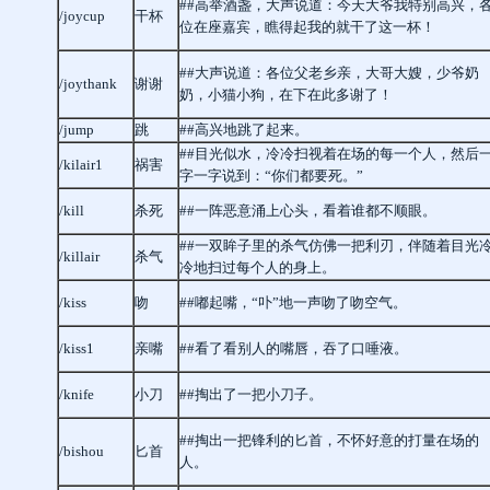
##高举酒盏，大声说道：今天大爷我特别高兴，
/joycup
干杯
位在座嘉宾，瞧得起我的就干了这一杯！
##大声说道：各位父老乡亲，大哥大嫂，少爷奶
/joythank
谢谢
奶，小猫小狗，在下在此多谢了！
/jump
跳
##高兴地跳了起来。
##目光似水，冷冷扫视着在场的每一个人，然后
/kilair1
祸害
字一字说到：“你们都要死。”
/kill
杀死
##一阵恶意涌上心头，看着谁都不顺眼。
##一双眸子里的杀气仿佛一把利刃，伴随着目光
/killair
杀气
冷地扫过每个人的身上。
/kiss
吻
##嘟起嘴，“卟”地一声吻了吻空气。
/kiss1
亲嘴
##看了看别人的嘴唇，吞了口唾液。
/knife
小刀
##掏出了一把小刀子。
##掏出一把锋利的匕首，不怀好意的打量在场的
/bishou
匕首
人。