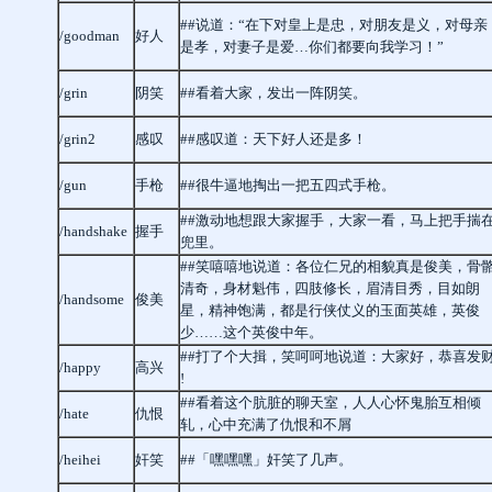
##说道：“在下对皇上是忠，对朋友是义，对母亲
/goodman
好人
是孝，对妻子是爱…你们都要向我学习！”
/grin
阴笑
##看着大家，发出一阵阴笑。
/grin2
感叹
##感叹道：天下好人还是多！
/gun
手枪
##很牛逼地掏出一把五四式手枪。
##激动地想跟大家握手，大家一看，马上把手揣
/handshake
握手
兜里。
##笑嘻嘻地说道：各位仁兄的相貌真是俊美，骨
清奇，身材魁伟，四肢修长，眉清目秀，目如朗
/handsome
俊美
星，精神饱满，都是行侠仗义的玉面英雄，英俊
少……这个英俊中年。
##打了个大揖，笑呵呵地说道：大家好，恭喜发
/happy
高兴
!
##看着这个肮脏的聊天室，人人心怀鬼胎互相倾
/hate
仇恨
轧，心中充满了仇恨和不屑
/heihei
奸笑
##「嘿嘿嘿」奸笑了几声。