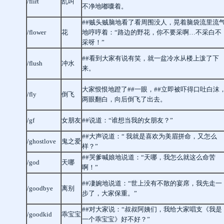
/flirt
乱叫
不净地嘟囔着。
##贼头贼脑地看了看周围没人，晃着脑袋流里流
/flower
花
地哼哼着：“路边的野花，你不要采啊…不采白不
采呀！”
##看到大家有说有笑，就一盆冷水从楼上泼了下
/flush
冲水
来。
大家恨恨地蹬了##一眼，##立即被吓得口吐白沫
/fly
倒飞
两眼翻白，向后倒飞了出去。
/gf
女朋友
##说道：“谁想当我的女朋友？”
##大声说道：“ 我就是喜欢为美眉拼命，又怎么
/ghostlove
鬼之爱
样？”
##哭爹喊娘地说道：“天哪，我怎么就这么命苦
/god
天哪
啊！”
##凄婉地说道：“世上没有不散的宴席，我先走一
/goodbye
离别
步了，大家保重。”
##对大家说：“叔叔阿姨们，我给大家唱支《我是
/goodkid
乖宝宝
一个乖宝宝》好不好？”