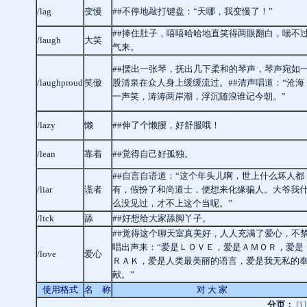
/lag
变慢
##不停地敲打键盘：“天哪，我变慢了！”
##捧住肚子，嘻嘻哈哈地直笑得两眼翻白，喘不
/laugh
大笑
气来。
##摆出一张琴，抚出几下柔和的琴声，琴声宛如
/laughproud
笑傲
股清泉在众人身上缓缓流过。##清声唱道：“沧海
一声笑，涛涛两岸潮，浮沉随浪谁记今朝。”
/lazy
懒
##伸了个懒腰，好舒服哦！
/lean
靠着
##觉得自己好孤独。
##自言自语道：“这个年头儿啊，世上什么坏人都
/liar
谎者
有，假扮了和尚道士，便想来化缘骗人。大爷我
么没见过，才不上这个当呢。”
/lick
舔
##好想给大家舔脚丫子。
##觉得这个聊天室真美好，人人充满了爱心，不
唱出声来：“爱是ＬＯＶＥ，爱是ＡＭＯＲ，爱是
/love
爱心
ＲＡＫ，爱是人类最美丽的语言，爱是我无私的
献。”
使用格式
名 称
对 大 家
分页：
[1