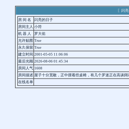
〖闪亮
房 间 名
闪亮的日子
房间主人
小符
机 器 人
罗大佑
允许贴图
True
永久保留
True
建立时间
2001-05-05 11:06:06
最后光顾
2026-08-06 01:45:34
房间人气
1608
房间描述
屋子十分宽敞，正中摆着些桌椅，有几个罗迷正在高谈阔
在线名单