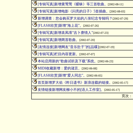
[专辑写真]新增黄莺莺《暧昧》等三首歌曲。
[
2002-08-11
]
[专辑写真]新增电影《闪亮的日子》5首插曲。
[
2002-08-03
]
新增调查：您会购买罗大佑的八张纪念专辑吗？
[
2002-07-29
]
[FLASH欣赏]新增“海上花”。
[
2002-07-26
]
[专辑写真]新增袁凤瑛“吉卜赛情人”
[
2002-07-23
]
[专辑写真]新增两首歌曲。
[
2002-07-20
]
[友情连接]新增网友“音乐肚子”的[品碟]
[
2002-07-19
]
[专辑写真]栏目内容更新。
[
2002-07-07
]
本站启用新的“歌曲试听及下载”系统。
[
2002-06-23
]
MIDI收藏新增：爱的箴言。
[
2002-06-08
]
[FLASH欣赏]新增“爱人同志”。
[
2002-06-05
]
首页新增罗大佑《昨日遗书》新浪连载的链接。
[
2002-05-17
]
友情链接新增网友柳小不的[语人工作室]。
[
2002-05-17
]
页次