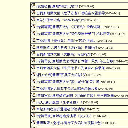
[友情链接]新增“清淡天地”！
[
2005-09-06
]
首页新增罗大佑《之乎者也》演唱会专题报导
[
2005-07-11
]
本站注册新域名：www.lotayu.cn
[
2005-03-16
]
[专辑写真]新增罗大佑《美丽岛》全碟试听！
[
2004-11-21
]
[专辑写真]新增罗大佑"绿色恐怖分子"手机铃声版
[
2004-11-17
]
首页新增《美丽岛》单曲宣传MV下载。
[
2004-11-16
]
新增调查：您会购买《美丽岛》专辑吗？
[
2004-11-10
]
首页新增罗大佑《美丽岛》专题报导
[
2004-11-06
]
[专辑写真]新增罗大佑"阿辉仔饲着一只狗"等三首歌
[
2004-10-27
首页新增罗大佑《昨日遗书》孔庙发布会录像
[
2004-10-26
]
[相关站点]新增“百度罗大佑贴吧”
[
2004-10-22
]
[专辑写真]新增罗大佑"黑山老妖"配音片断
[
2004-08-14
]
首页新增罗大佑83年台北演唱会录像片断
[
2004-08-08
]
[专辑写真]新增娃娃演唱《宿命的冒险》等六首歌曲
[
2004-08-08
[论坛]新开版面《之乎者也》！
[
2004-08-08
]
本站新闻栏目开通读者评论功能
[
2004-07-15
]
[专辑写真]新增梅艳芳演唱《女人心》
[
2004-06-23
]
新增调查：您怎样看待罗大佑注销美国护照
[
2004-06-03
]