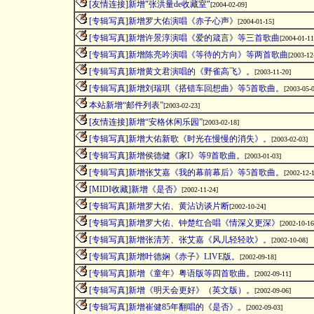
[友情连接]新增"张洪量de收藏室"
[
2004-02-09
]
[专辑写真]新增罗大佑演唱《赤子心声》
[
2004-01-15
]
[专辑写真]新增许景淳演唱《爱的箴言》等三首歌曲
[
2004-01-11
[专辑写真]新增陈亮吟演唱《等待的方向》等两首歌曲
[
2003-12
[专辑写真]新增黄文君演唱的《野雀高飞》。
[
2003-11-20
]
[专辑写真]新增刘瑞琪《搭错车回想曲》等5首歌曲。
[
2003-05-
本站新增“邮件列表”
[
2003-02-23
]
[友情连接]新增“安格休闲乐园”
[
2003-02-18
]
[专辑写真]新增大佑新歌《时光在慢慢的消失》。
[
2003-02-03
]
[专辑写真]新增侯德健《家I》等9首歌曲。
[
2003-01-03
]
[专辑写真]新增张艾嘉《我的幕前幕后》等5首歌曲。
[
2002-12-
[MIDI收藏]新增《是否》
[
2002-11-24
]
[专辑写真]新增罗大佑、黄沾访谈片断
[
2002-10-24
]
[专辑写真]新增罗大佑、钟楚红合唱《情深义更深》
[
2002-10-16
[专辑写真]新增张清芳、张艾嘉《风儿轻轻吹》。
[
2002-10-08
]
[专辑写真]新增叶德娴《赤子》LIVE版。
[
2002-09-18
]
[专辑写真]新增《童年》粤语版等四首歌曲。
[
2002-09-11
]
[专辑写真]新增《明天会更好》（英文版）。
[
2002-09-06
]
[专辑写真]新增崔健85年翻唱的《是否》。
[
2002-09-03
]