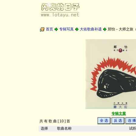
首页
专辑写真
大佑歌曲补遗
郑怡－大师之旅
专辑文案
共 有 歌 曲 [ 10 ] 首
选择
歌曲名称
试