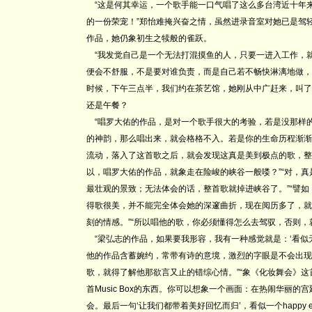
“这是何其幸运，一个歌手能一口气唱了这么多台湾近十年
的一份荣宠！”郑怡难掩兴奋之情，虽然进录音室对她已是驾
作品，她仍象初生之犊般的雀跃。
“我发觉自己是一个无法打混摸鱼的人，只要一进入工作，
便会不舒服，不是要对谁负责，而是自己若不畅快淋漓地做，
时候，下午三点半，我们约在茶艺馆，她刚从中广赶来，叫了
还是午餐？
“唱罗大佑的作品，是对一个歌手很大的考验，若是没那样
的神韵，那么唱出来，就会格格不入。若是你的生命历程渐渐
流动，落入了这首歌之后，就会发现这真是美到极点的歌，整
以，唱罗大佑的作品，就象走在险峻的峡谷一般喽？”“对，
最壮观的景致；无法体会的话，整首歌就掉进峡谷了。”“譬
得歌很美，并不能完全体会她的深邃曲折，现在阅历多了，就
刻的情感。”“所以唱他的歌，你必须懂得怎么去驾驭，否则，
“梁弘志的作品，如果要我形容，我有一种感觉就是：‘看似
他的作品含蓄婉约，常带有诗的意境，激烈的字眼是不会出现
歌，就得了解他那欲言又止的错综心情。”“象《化妆舞会》
首Music Box的东西。你可以想象一个画面：在热闹华丽的
会。最后一句‘让我们都带着美好回忆而归’，看似一个happy e