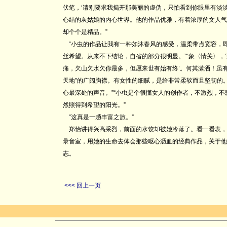
伏笔，‘请别要求我揭开那美丽的虚伪，只怕看到你眼里有淡淡
心结的灰姑娘的内心世界。他的作品优雅，有着浓厚的文人气
却个个是精品。”
“小虫的作品让我有一种如沐春风的感受，温柔带点宽容，
丝希望。从来不下结论，自省的部分很明显。”“象〈情关〉，
痛，欠山欠水欠你最多，但愿来世有始有终’。何其潇洒！虽有
天地”的广阔胸襟。有女性的细腻，是给非常柔软而且坚韧的
心最深处的声音。”“小虫是个很懂女人的创作者，不激烈，
然照得到希望的阳光。”
“这真是一趟丰富之旅。”
郑怡讲得兴高采烈，前面的水饺却被她冷落了。看一看表，
录音室，用她的生命去体会那些呕心沥血的经典作品，关于他们
志。
<<< 回上一页