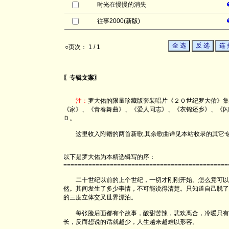
时光在慢慢的消失
往事2000(新版)
○页次： 1 / 1
〖专辑文案〗
注：
罗大佑的限量珍藏版套装唱片《２０世纪罗大佑》集
《家》、《青春舞曲》、《爱人同志》、《衣锦还乡》、《闪
Ｄ。
这里收入附赠的两首新歌,其余歌曲详见本站收录的其它
以下是罗大佑为本精选辑写的序：
==============================================
二十世纪以前的上个世纪，一切才刚刚开始。怎么竟可以
然。其间发生了多少事情，不可能说得清楚。只知道自己脱了
的三度立体交叉世界漂泊。
每张脸后面都有个故事，酸甜苦辣，悲欢离合，冷暖只有
长，反而想说的话就越少，人生越来越难以形容。