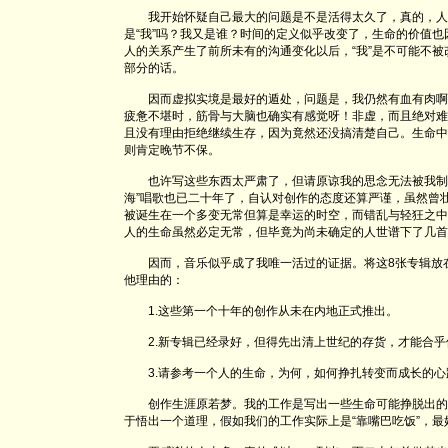
我开始怀疑自己最大的问题是不是活得太久了，真的，人
是“我”吗？我又是谁？时间的定义似乎改变了，生命的价值
人的关系产生了前所未有的沟通变化以后，“我”是不可能不
部分的话。
因而虚拟实境是最好的遁处，问题是，我仍然有血有肉啊
疲惫不堪时，筋骨与大脑也确实有感觉呀！非虚，而且绝对难
且没有理由拒绝继续生存，因为竟然还没搞清楚自己。生命中
则肯定晚节不保。
也许写这些东西太严肃了，但请原谅我的思念无法被我制止
海”唱歌也已二十年了，自认对创作的态度还算严谨，虽然曾
被诞生在一个多变无常但算是幸运的时空，而错乱与轻狂之中
人的生命虽然必定无常，但毕竟为尚未确定的人世谱下了几首
因而，音乐似乎成了我唯一活过的证据。将这8张专辑放在
他理由的：
1.这些第一个十年的创作从未在内地正式推出。
2.新专辑已经录好，但得先出清上世纪的存货，才能合乎
3.请参考一个人的生命，为何，如何挣扎转变而成长的心
创作生涯原若梦。我的工作是写出一些生命可能挣脱出的
于悟出一个道理，假如我们的工作实际上是“靠嘴巴吃饭”，