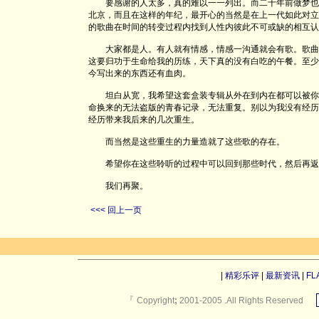
要感谢的人太多，真的难以一一列出。而二十年前做梦也
北京，而且在这样的年纪，最开心的当然是在上一代如此对立
的歌曲在时间的转变过程内找到人性内彼此不可或缺的相互认
大家都是人。有人就有情感，情感一沟通就会有歌。歌曲
这要归功于生命给我的历练，天下真的没有白吃的午餐。至少
今写出来的东西还有血肉。
坦白从宽，我希望这套盒装专辑从外在到内在都可以被你
命换来的无法盗版的青春记录，无法重复。别以为我没有经历
经历带来我后来的几次重生。
而当然是这些重生的力量造就了这些歌的存在。
希望你在这些聆听的过程中可以回到那些时代，然后再返
我们再聚。
<<< 回上一页
|
精彩乐评
|
最新资讯
|
FL
『
Copyright
;
2001-2005 .All Rights Reserved