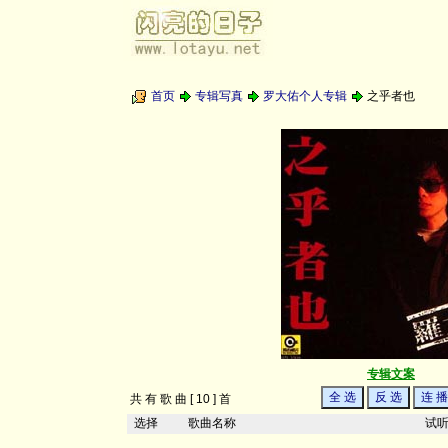
首页
专辑写真
罗大佑个人专辑
之乎者也
专辑文案
共 有 歌 曲 [ 10 ] 首
选择
歌曲名称
试