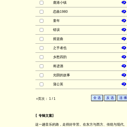
鹿港小镇
恋曲1980
童年
错误
摇篮曲
之乎者也
乡愁四韵
将进酒
光阴的故事
蒲公英
○页次： 1 / 1
〖专辑文案〗
这一趟音乐的路，走得好辛苦。在东方与西方、传统与现代、