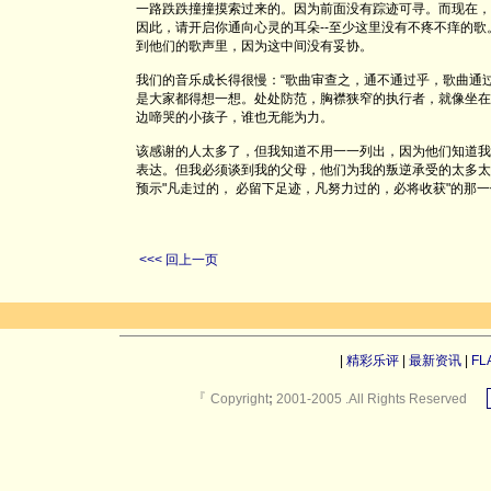
一路跌跌撞撞摸索过来的。因为前面没有踪迹可寻。而现在，
因此，请开启你通向心灵的耳朵--至少这里没有不疼不痒的
到他们的歌声里，因为这中间没有妥协。
我们的音乐成长得很慢：“歌曲审查之，通不通过乎，歌曲通
是大家都得想一想。处处防范，胸襟狭窄的执行者，就像坐在
边啼哭的小孩子，谁也无能为力。
该感谢的人太多了，但我知道不用一一列出，因为他们知道我
表达。但我必须谈到我的父母，他们为我的叛逆承受的太多太
预示"凡走过的， 必留下足迹，凡努力过的，必将收获"的那
<<< 回上一页
|
精彩乐评
|
最新资讯
|
FL
『
Copyright
;
2001-2005 .All Rights Reserved