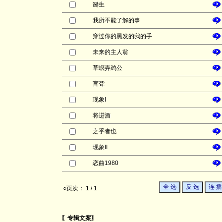
诞生
我所不能了解的事
穿过你的黑发的我的手
未来的主人翁
草螟弄鸡公
盲聋
现象I
将进酒
之乎者也
现象II
恋曲1980
○页次： 1 / 1
〖专辑文案〗