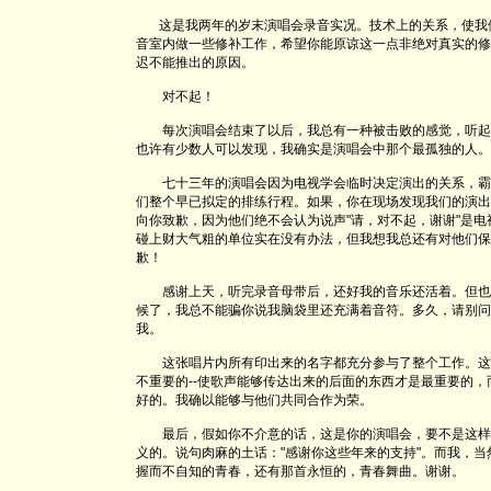
这是我两年的岁末演唱会录音实况。技术上的关系，使我
音室内做一些修补工作，希望你能原谅这一点非绝对真实的修
迟不能推出的原因。
对不起！
每次演唱会结束了以后，我总有一种被击败的感觉，听起
也许有少数人可以发现，我确实是演唱会中那个最孤独的人。
七十三年的演唱会因为电视学会临时决定演出的关系，霸
们整个早已拟定的排练行程。如果，你在现场发现我们的演出
向你致歉，因为他们绝不会认为说声"请，对不起，谢谢"是
碰上财大气粗的单位实在没有办法，但我想我总还有对他们保
歉！
感谢上天，听完录音母带后，还好我的音乐还活着。但也
候了，我总不能骗你说我脑袋里还充满着音符。多久，请别问
我。
这张唱片内所有印出来的名字都充分参与了整个工作。这
不重要的--使歌声能够传达出来的后面的东西才是最重要的
好的。我确以能够与他们共同合作为
最后，假如你不介意的话，这是你的演唱会，要不是这样
义的。说句肉麻的土话："感谢你这些年来的支持"。而我，
握而不自知的青春，还有那首永恒的，青春舞曲。谢谢。