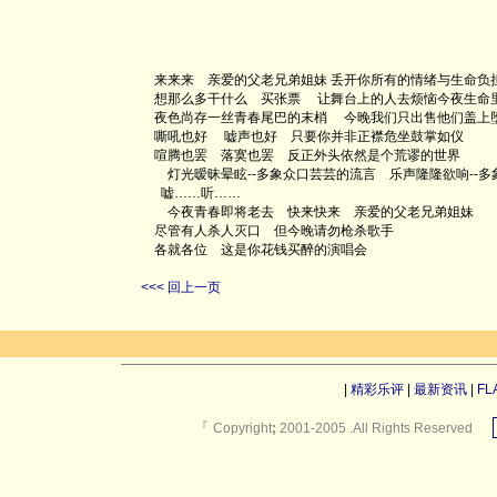
来来来 亲爱的父老兄弟姐妹 丢开你所有的情绪与生命负
想那么多干什么 买张票 让舞台上的人去烦恼今夜生
夜色尚存一丝青春尾巴的末梢 今晚我们只出售他们盖上
嘶吼也好 嘘声也好 只要你并非正襟危坐鼓掌如仪
喧腾也罢 落寞也罢 反正外头依然是个荒谬的
灯光暧昧晕眩--多象众口芸芸的流言 乐声隆隆欲响--多
嘘……听……
今夜青春即将老去 快来快来 亲爱的父老兄弟姐妹
尽管有人杀人灭口 但今晚请勿枪杀歌手
各就各位 这是你花钱买醉的演唱会
<<< 回上一页
|
精彩乐评
|
最新资讯
|
FL
『
Copyright
;
2001-2005 .All Rights Reserved