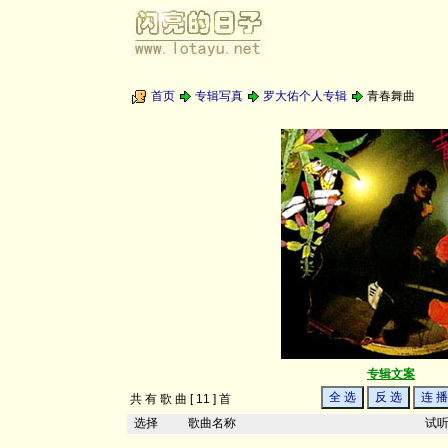
首页
专辑写真
罗大佑个人专辑
青春舞曲
专辑文案
共 有 歌 曲 [ 11 ] 首
选择
歌曲名称
试