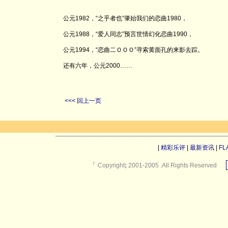
公元1982，“之乎者也”肇始我们的恋曲1980，
公元1988，“爱人同志”预言世情幻化恋曲1990，
公元1994，“恋曲二ＯＯＯ”寻索黄面孔的来影去踪。
还有六年，公元2000……
<<< 回上一页
|
精彩乐评
|
最新资讯
|
FL
『
Copyright
;
2001-2005 .All Rights Reserved