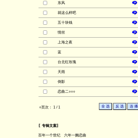
东风
就这么样吧
五十块钱
情丝
上海之夜
蓝
台北红玫瑰
天雨
倒影
恋曲二○○○
○页次： 1 / 1
〖专辑文案〗
百年一个世纪 六年一阙恋曲