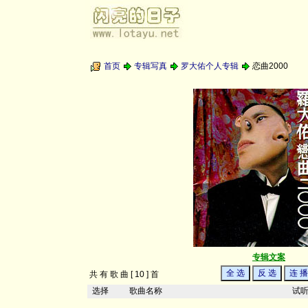
首页
专辑写真
罗大佑个人专辑
恋曲2000
专辑文案
共 有 歌 曲 [ 10 ] 首
选择
歌曲名称
试