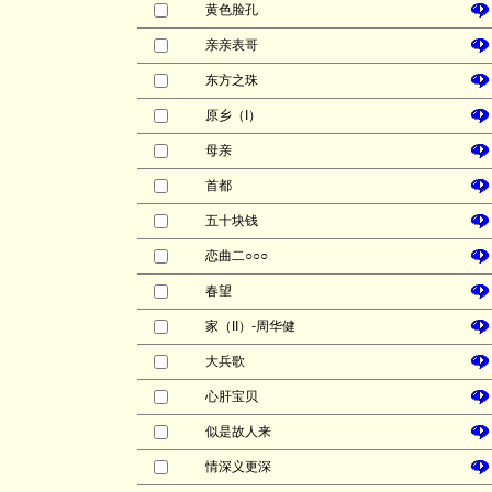
黄色脸孔
亲亲表哥
东方之珠
原乡（I）
母亲
首都
五十块钱
恋曲二○○○
春望
家（II）-周华健
大兵歌
心肝宝贝
似是故人来
情深义更深