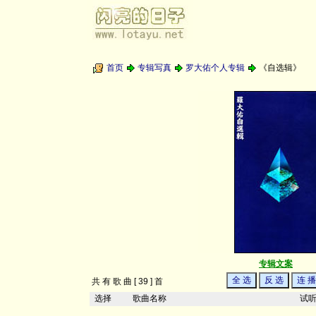
首页
专辑写真
罗大佑个人专辑
《自选辑》
专辑文案
共 有 歌 曲 [ 39 ] 首
选择
歌曲名称
试