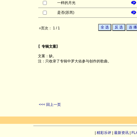
一样的月光
是否(苏芮)
○页次： 1 / 1
〖专辑文案〗
文案：缺。
注：只收录了专辑中罗大佑参与创作的歌曲。
<<< 回上一页
|
精彩乐评
|
最新资讯
|
FL