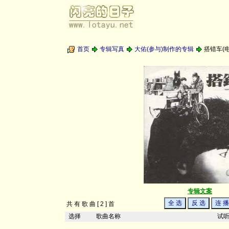
首页
专辑写真
大佑(参与)制作的专辑
搭错车(
专辑文案
共 有 歌 曲 [ 2 ] 首
选择
歌曲名称
试