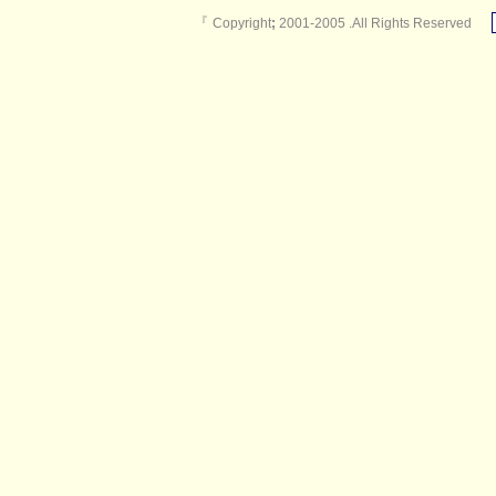
『
Copyright
;
2001-2005 .All Rights Reserved