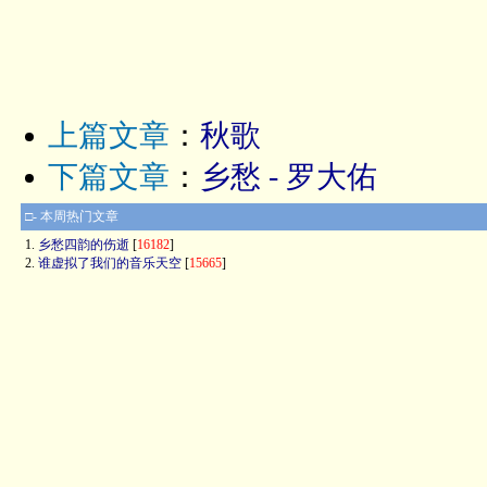
上篇文章
：
秋歌
下篇文章
：
乡愁 - 罗大佑
□- 本周热门文章
1.
乡愁四韵的伤逝
[
16182
]
2.
谁虚拟了我们的音乐天空
[
15665
]