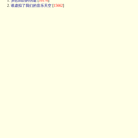
1.
乡愁四韵的伤逝
[
16176
]
2.
谁虚拟了我们的音乐天空
[
15662
]