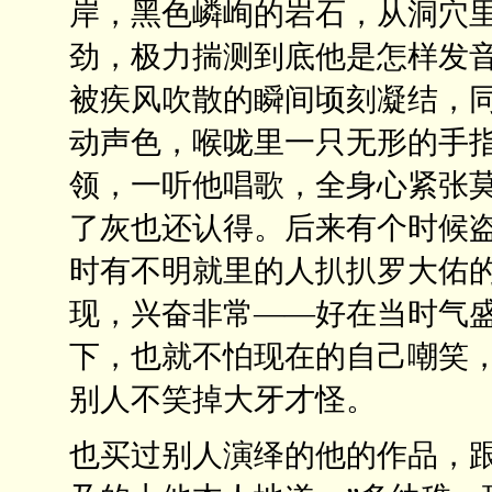
岸，黑色嶙峋的岩石，从洞穴
劲，极力揣测到底他是怎样发
被疾风吹散的瞬间顷刻凝结，
动声色，喉咙里一只无形的手
领，一听他唱歌，全身心紧张
了灰也还认得。后来有个时候
时有不明就里的人扒扒罗大佑
现，兴奋非常——好在当时气
下，也就不怕现在的自己嘲笑
别人不笑掉大牙才怪。
也买过别人演绎的他的作品，跟