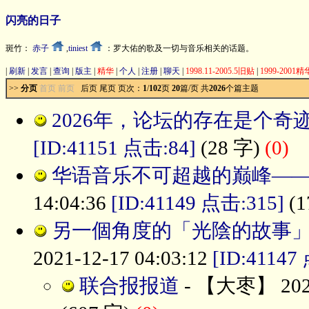
闪亮的日子
斑竹：
赤子
,
tiniest
：罗大佑的歌及一切与音乐相关的话题。
|
刷新
|
发言
|
查询
|
版主
|
精华
|
个人
|
注册
|
聊天
|
1998.11-2005.5旧贴
|
1999-2001
>>
分页
首页 前页
后页
尾页
页次：
1
/
102
页
20
篇/页 共
2026
个篇主题
2026年，论坛的存在是个奇
[ID:41151 点击:84]
(28 字)
(0)
华语音乐不可超越的巅峰—
14:04:36
[ID:41149 点击:315]
(1
另一個角度的「光陰的故事」
2021-12-17 04:03:12
[ID:41147
联合报报道
- 【大枣】 2021-