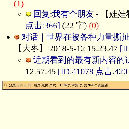
(1)
回复:我有个朋友
- 【娃娃看天
点击:366]
(22 字)
(0)
对话｜世界在被各种力量撕扯
【大枣】 2018-5-12 15:23:47
[I
近期看到的最有新内容的
12:57:45
[ID:41078 点击:420
>>
分页
首页 前页
后页
尾页
页次：
1
/
102
页
20
篇/页 共
2026
个篇主题