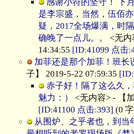
感谢小符的坚守！ 下
是李宗盛，当然，伍佰亦
疑，2017全场爆满，
确晚了一点儿。。
<无内容
14:34:55
[ID:41099 点击:
加菲还是那个加菲！班长说
子】 2019-5-22 07:59:35
[ID
赤子好！隔了这么久，
魅力：）
<无内容> - 【加菲
[ID:41100 点击:393]
(0 字
从围炉、之乎者也，到当
最想听到的老罗现场版《梦