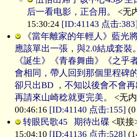
后一看电影，正合用。
<无内
15:30:24
[ID:41143 点击:383
《當年離家的年輕人》藍光將
應該單出一張，與2.0結成套裝
《誕生》《青春舞曲》《之乎
會相同，帶人回到那個里程碑的
卻只出BD ，不知以後會不會
再請來山崎稔就更完美。
<无内容
00:46:16
[ID:41140 点击:155]
(0
转眼民歌45 期待出碟
<联接>
15:04:10
[ID:41136 点击:528]
(1