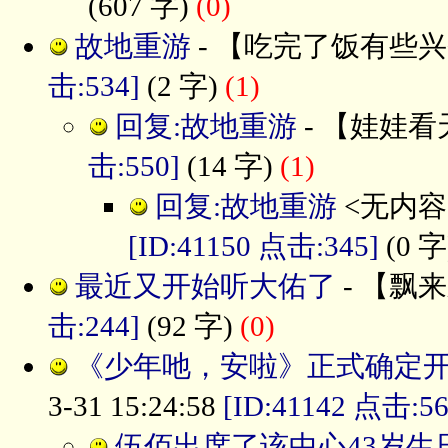
(607 字)
(0)
故地重游
- 【吃完了饭有些兴奋】 2
击:534]
(2 字)
(1)
回复:故地重游
- 【娃娃看天下
击:550]
(14 字)
(1)
回复:故地重游
<无内容> -
[ID:41150 点击:345]
(0 字
最近又开始听大佑了
- 【飘来飘
击:244]
(92 字)
(0)
《少年吔，安啦》正式确定
3-31 15:24:58
[ID:41142 点击:56
伍佰出席了该中心43岁